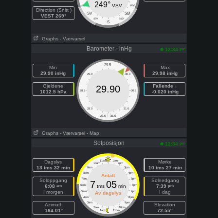
249°
VSV
VSV
ØSØ
Direction (Snitt )
SV
SØ
VEST 269°
SSV
SSØ
S
Graphs
- Værvarsel
Barometer - inHg
pm
12:34
29.5
Min
Max
29.90 inHg
29.98 inHg
29.0
30.0
Gjeldene
Fallende ↓
29.90
1012.5 hPa
28.5
30.5
-0.020 inHg
28.0
31.0
| |
27.5
31.5
Graphs
- Værvarsel
- Map
Solposisjon
pm
12:34
Dagslys
11am
1pm
Mørke
10am
2pm
13 tms 32 min
10 tms 27 min
9am
3pm
8am
4pm
Antatt
7am
5pm
Soloppgang
Solnedgang
7
05
am
pm
6:08
6am
tms
min
6pm
7:39
I morgen
I dag
5am
7pm
Av dagslys
4am
8pm
3am
9pm
Azimuth
Elevation
2am
10pm
164.01°
72.55°
1am
11pm