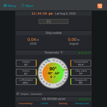
Meny
Hjem
°C
12:34:59 pm
Lør Aug 8, 2026
Melding
Lørdag 12:34
pm
Årlig nedbør
0.04
0.00
in
in
93.4°F
2026
August
Temperatur °F
pm
12:34
70
66
74
Celsius
Varmeindeks
62
78
32°
93.4°
58
82
54
90°
86
50
90
Indoor
Våte pære
46
94
↑
90°
↓
64°
81°
75°
42
98
0
↗
38
102
Luftfuktighet
Duggpunkt
34
106
49% ↓
68°
30
110
26
114
Graphs
- Værvarsel
Vår WXSIM-varsel
am
11:00
I ettermiddag
I kveld
Søndag
Søndag natt