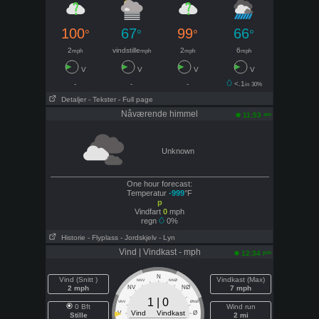
100
67
99
66
°
°
°
°
2
vindstille
2
6
mph
mph
mph
mph
V
V
V
V
-
-
-
<.1
in
30%
Detaljer
- Tekster
- Full page
Nåværende himmel
am
11:53
Unknown
One hour forecast:
Temperatur
-999
°F
p
Vindfart
0
mph
regn
0%
Historie
- Flyplass
- Jordskjelv
- Lyn
Vind | Vindkast - mph
pm
12:34
N
Vind (Snitt )
Vindkast (Max)
NNV
NNØ
2 mph
NV
NØ
7 mph
1 | 0
VNV
ØNØ
0 Bft
Wind run
Vind Vindkast
V
Ø
Stille
2 mi