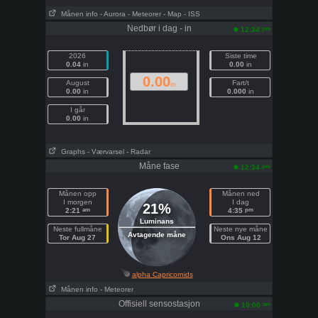
Månen info
- Aurora
- Meteorer
- Map
- ISS
Nedbør i dag - in
pm
12:34
2026
Siste time
0.04
in
0.00
in
0.00
August
Fart/t
in
0.00
in
0.000
in
I går
0.00
in
Graphs
- Værvarsel
- Radar
Måne fase
pm
12:34
Månen opp
Månen ned
I morgen
I dag
21%
am
pm
2:21
4:35
Luminans
Neste fullmåne
Neste nye måne
Avtagende måne
Tor Aug 27
Ons Aug 12
alpha Capricornids
Månen info
- Meteorer
Offisiell sensostasjon
am
10:00