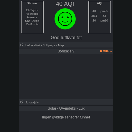
40 AQI
Station
:
AQI
:
El Cajon-
40
pm25
Redwood
36.1
o3
Avenue
20
pm10
San Diego
California
God luftkvalitet
Luftkvalitet
- Full page
- Map
Jordskjelv
Offline
Jordskjelv
Solar - UV-indeks - Lux
Ingen gyldige sensorer funnet