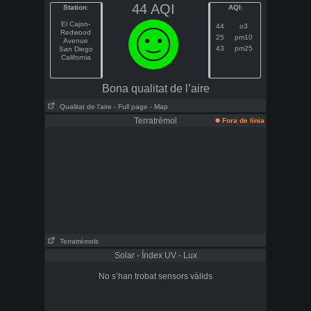
44 AQI
Station
:
AQI
:
El Cajon-
44
o3
Redwood
25
pm10
Avenue
43
pm25
San Diego
California
Bona qualitat de l’aire
Qualitat de l'aire
- Full page
- Map
Terratrèmol
Fora de línia
Terratrèmols
Solar - Índex UV - Lux
No s’han trobat sensors vàlids