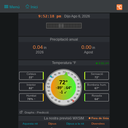
Menú
Inici
°C
9:52:18 pm
Dijo Ago 6, 2026
Precipitació anual
0.04
0.00
in
in
2026
Agost
Temperatura °F
pm
9:51
70
68
72
Celsius
Sensació
66
74
22°
72°
64
76
62
72°
78
60
80
Interior
Bombeta hum.
58
82
↑
89°
↓
64°
82°
67°
56
84
-1
↙
54
86
Humitat
Rosada
52
88
78% ↑
64°
50
90
48
92
Graphs
- Predicció
La nostra previsió WXSIM
Fora de línia
Aquesta nit
Dijous
Dijous a la nit
Divendres