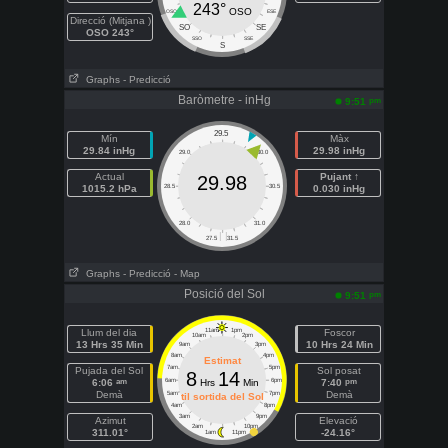
243°
OSO
OSO
ESE
Direcció (Mitjana )
SO
SE
OSO 243°
SSO
SSE
S
Graphs
- Predicció
Baròmetre - inHg
pm
9:51
29.5
Mín
Màx
29.84 inHg
29.98 inHg
29.0
30.0
Actual
Pujant ↑
29.98
1015.2 hPa
28.5
30.5
0.030 inHg
28.0
31.0
| |
27.5
31.5
Graphs
- Predicció
- Map
Posició del Sol
pm
9:51
Llum del dia
11am
1pm
Foscor
10am
2pm
13 Hrs 35 Min
10 Hrs 24 Min
9am
3pm
8am
4pm
Estimat
7am
5pm
Pujada del Sol
Sol posat
8
14
am
pm
6:06
6am
Hrs
Min
6pm
7:40
Demà
Demà
5am
7pm
til sortida del Sol
4am
8pm
3am
9pm
Azimut
Elevació
2am
10pm
311.01°
-24.16°
1am
11pm