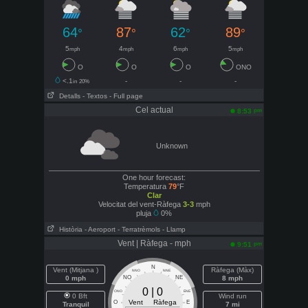
64
87
62
89
°
°
°
°
5
4
6
5
mph
mph
mph
mph
O
O
O
ONO
<.1
-
-
-
in
20%
Detalls
- Textos
- Full page
Cel actual
pm
8:53
Unknown
One hour forecast:
Temperatura
79
°F
Clar
Velocitat del vent-Ràfega
3-3
mph
pluja
0%
Història
- Aeroport
- Terratrèmols
- Llamp
Vent | Ràfega - mph
pm
9:51
N
Vent (Mitjana )
Ràfega (Màx)
NNO
NNE
0 mph
NO
NE
8 mph
0 | 0
ONO
ENE
0 Bft
Wind run
Vent Ràfega
O
E
Tranquil
7 mi