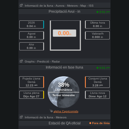
Informació de la lluna
- Aurora
- Meteors
- Map
- ISS
Precipitació Avui - in
pm
9:51
2026
Última hora
0.04
in
0.00
in
0.00
Agost
Valorar/h
in
0.00
in
0.000
in
Ahir
0.00
in
Graphs
- Predicció
- Radar
Informació en fase lluna
pm
9:51
Pujada Lluna
Conjunt Lluna
Demà
Demà
38%
am
pm
12:23
3:28
Lluminància
Lluna plena
Lluna nova
Tercer trimestre
Dijo Ago 27
Dime Ago 12
alpha Capricornids
Informació de la lluna
- Meteors
Estació de QA oficial
Fora de línia