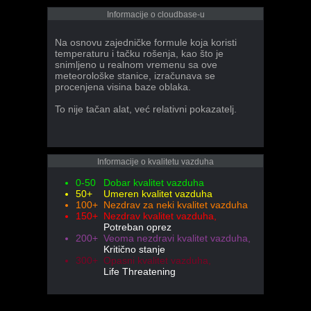
Informacije o cloudbase-u
Na osnovu zajedničke formule koja koristi
temperaturu i tačku rošenja, kao što je
snimljeno u realnom vremenu sa ove
meteorološke stanice, izračunava se
procenjena visina baze oblaka.
To nije tačan alat, već relativni pokazatelj.
Informacije o kvalitetu vazduha
0-50
Dobar kvalitet vazduha
50+
Umeren kvalitet vazduha
100+
Nezdrav za neki kvalitet vazduha
150+
Nezdrav kvalitet vazduha,
Potreban oprez
200+
Veoma nezdravi kvalitet vazduha,
Kritično stanje
300+
Opasni kvalitet vazduha,
Life Threatening