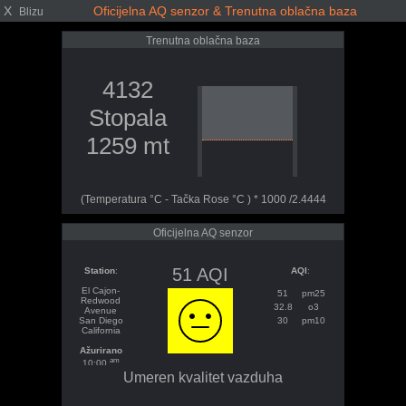
X
Oficijelna AQ senzor & Trenutna oblačna baza
Blizu
Trenutna oblačna baza
4132
Stopala
1259 mt
(Temperatura °C - Tačka Rose °C ) * 1000 /2.4444
Oficijelna AQ senzor
51 AQI
Station
:
AQI
:
El Cajon-
51
pm25
Redwood
32.8
o3
Avenue
San Diego
30
pm10
California
Ažurirano
am
10:00
Umeren kvalitet vazduha